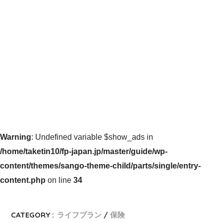
Warning
: Undefined variable $show_ads in
/home/taketin10/fp-japan.jp/master/guide/wp-
content/themes/sango-theme-child/parts/single/entry-
content.php
on line
34
CATEGORY :
ライフプラン
保険