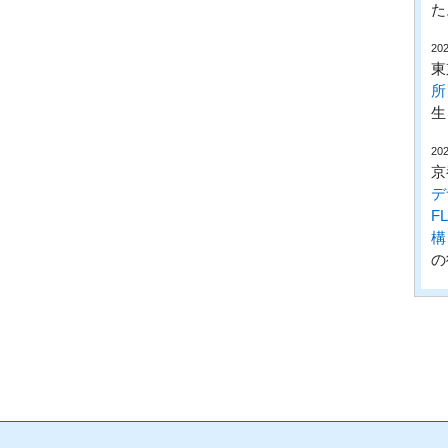
た
202
東
所
生
202
京
デ
F
構
の