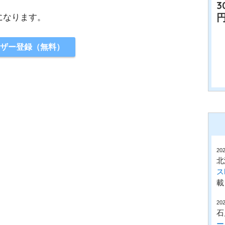
3
になります。
ザー登録
（無料）
202
北
ス
載
202
石
ー