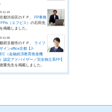
。
5-11-19
京都渋谷区のＦＰ、
FP事務
 FPis（エフピス）
の石田先
を掲載しました。
5-11-09
都府京都市のＦＰ、
ライフ
ザインoffice京都【J-
LEC（金融経済教育推進機
）認定アドバイザー／完全独立系FP】
徳重先生を掲載しました。