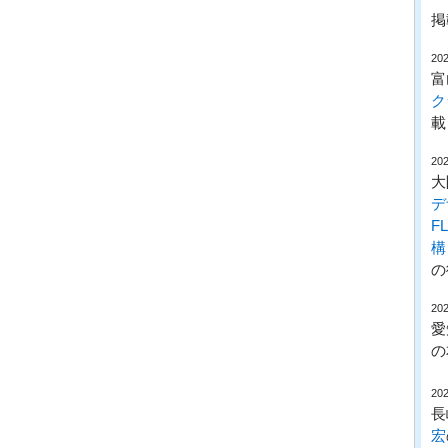
掲
202
富
ク
載
202
大
デ
F
構
の
202
愛
の
202
長
宏