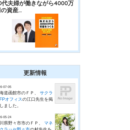
0代夫婦が働きながら4000万
円の資産…
更新情報
6-07-05
海道函館市のＦＰ、
サクラ
FPオフィス
の江口先生を掲
しました。
6-05-24
川県野々市市のＦＰ、
マネ
クラッセ野々市
の村先生を