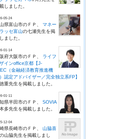
載しました。
6-05-24
山県富山市のＦＰ、
マネー
ラッセ富山
の七瀬先生を掲
しました。
6-01-14
阪府大阪市のＦＰ、
ライフ
ザインoffice京都【J-
LEC（金融経済教育推進機
）認定アドバイザー／完全独立系FP】
徳重先生を掲載しました。
6-01-11
知県半田市のＦＰ、
SOVIA
本多先生を掲載しました。
5-12-04
崎県長崎市のＦＰ、
山脇喜
の山脇先生を掲載しまし