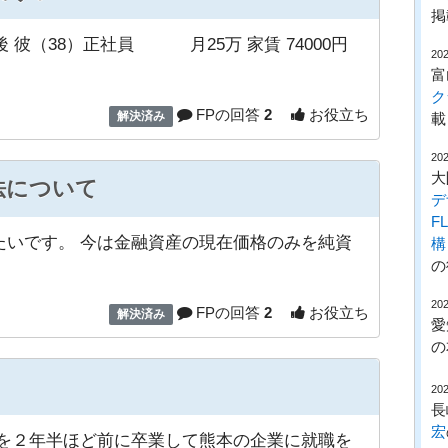
掲
 彼（38）正社員 月25万 家賃 74000円
202
富
ク
FPの回答
2
お役立ち
載
解決済み
202
大
法について
デ
F
たいです。 今は金融資産の現在価格のみを純資
構
の
202
FPの回答
2
お役立ち
解決済み
愛
の
202
長
宏
学を２年半ほど前に卒業して熊本の企業に就職を