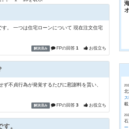
オ
す。 一つは住宅ローンについて 現在注文住宅
FPの回答
1
お役立ち
解決済み
？
婚せず不貞行為が発覚するたびに慰謝料を貰い、
202
北
ス
載
FPの回答
3
お役立ち
解決済み
202
石
です。
ー