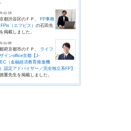
。
5-11-19
京都渋谷区のＦＰ、
FP事務
 FPis（エフピス）
の石田先
を掲載しました。
5-11-09
都府京都市のＦＰ、
ライフ
ザインoffice京都【J-
LEC（金融経済教育推進機
）認定アドバイザー／完全独立系FP】
徳重先生を掲載しました。