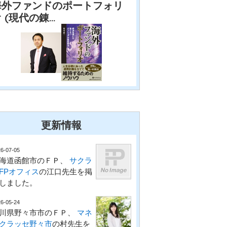
海外ファンドのポートフォリ
 (現代の錬…
更新情報
6-07-05
海道函館市のＦＰ、
サクラ
FPオフィス
の江口先生を掲
しました。
6-05-24
川県野々市市のＦＰ、
マネ
クラッセ野々市
の村先生を