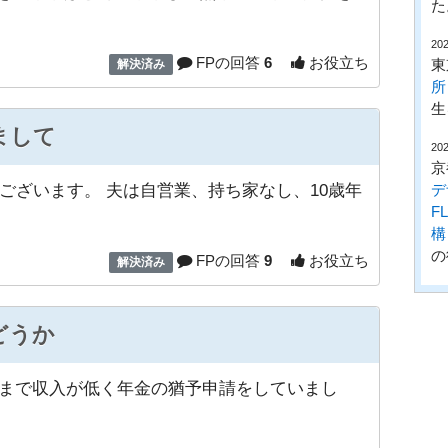
た
202
FPの回答
6
お役立ち
東
解決済み
所
生
まして
202
京
デ
ございます。 夫は自営業、持ち家なし、10歳年
F
構
の
FPの回答
9
お役立ち
解決済み
どうか
6月まで収入が低く年金の猶予申請をしていまし