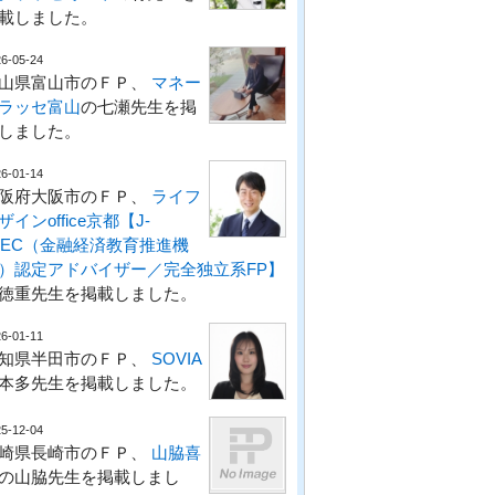
載しました。
6-05-24
山県富山市のＦＰ、
マネー
ラッセ富山
の七瀬先生を掲
しました。
6-01-14
阪府大阪市のＦＰ、
ライフ
ザインoffice京都【J-
LEC（金融経済教育推進機
）認定アドバイザー／完全独立系FP】
徳重先生を掲載しました。
6-01-11
知県半田市のＦＰ、
SOVIA
本多先生を掲載しました。
5-12-04
崎県長崎市のＦＰ、
山脇喜
の山脇先生を掲載しまし