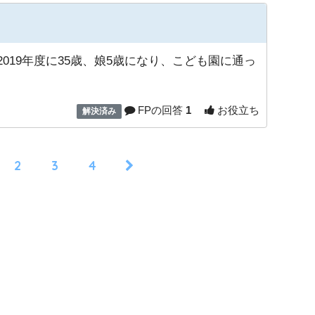
019年度に35歳、娘5歳になり、こども園に通っ
FPの回答
1
お役立ち
解決済み
2
3
4