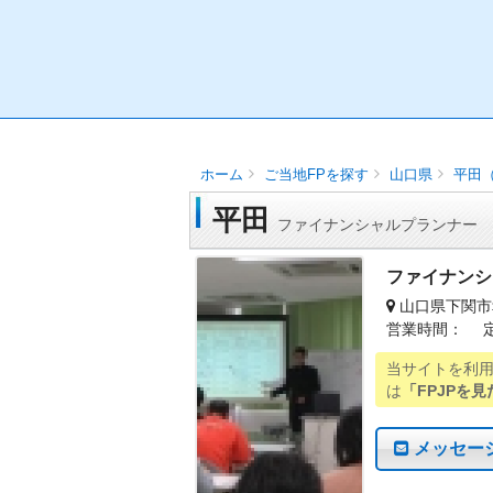
ホーム
ご当地FPを探す
山口県
平田
平田
ファイナンシャルプランナー
ファイナンシ
山口県下関市
営業時間： 
当サイトを利
は
「FPJPを見
メッセー