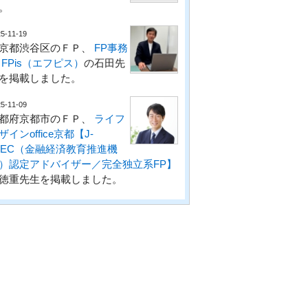
。
5-11-19
京都渋谷区のＦＰ、
FP事務
 FPis（エフピス）
の石田先
を掲載しました。
5-11-09
都府京都市のＦＰ、
ライフ
ザインoffice京都【J-
LEC（金融経済教育推進機
）認定アドバイザー／完全独立系FP】
徳重先生を掲載しました。