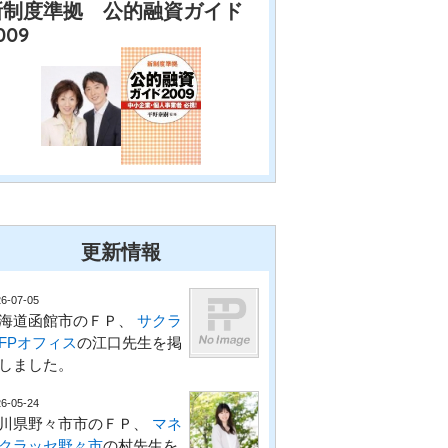
新制度準拠 公的融資ガイド
009
更新情報
6-07-05
海道函館市のＦＰ、
サクラ
FPオフィス
の江口先生を掲
しました。
6-05-24
川県野々市市のＦＰ、
マネ
クラッセ野々市
の村先生を