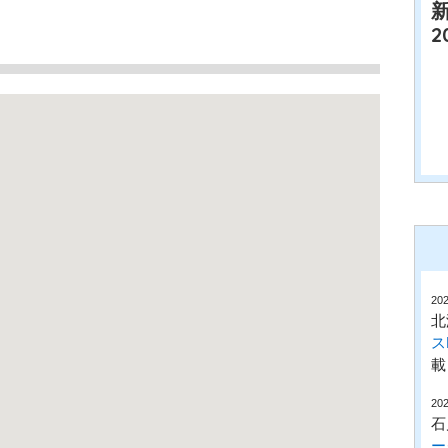
2
202
北
ス
載
202
石
ー