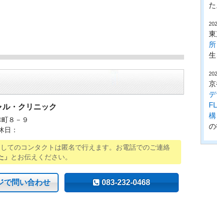
た
202
東
所
生
202
京
デ
F
ャル・クリニック
構
幸町８－９
の
休日：
用してのコンタクトは匿名で行えます。お電話でのご連絡
た」
とお伝えください。
ジで問い合わせ
083-232-0468