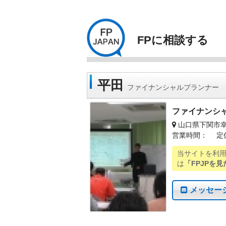
FPに相談する
平田
ファイナンシャルプランナー
ファイナンシ
山口県下関市
営業時間： 定
当サイトを利
は
「FPJPを見
メッセー