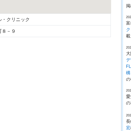
掲
202
ル・クリニック
富
ク
町８－９
載
202
大
デ
F
構
の
202
愛
の
202
長
宏