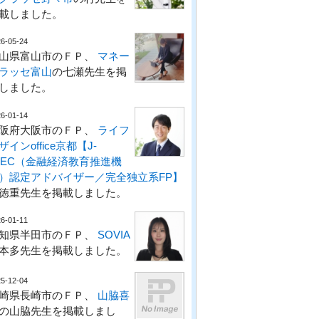
載しました。
6-05-24
山県富山市のＦＰ、
マネー
ラッセ富山
の七瀬先生を掲
しました。
6-01-14
阪府大阪市のＦＰ、
ライフ
ザインoffice京都【J-
LEC（金融経済教育推進機
）認定アドバイザー／完全独立系FP】
徳重先生を掲載しました。
6-01-11
知県半田市のＦＰ、
SOVIA
本多先生を掲載しました。
5-12-04
崎県長崎市のＦＰ、
山脇喜
の山脇先生を掲載しまし