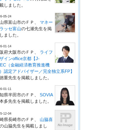
載しました。
6-05-24
山県富山市のＦＰ、
マネー
ラッセ富山
の七瀬先生を掲
しました。
6-01-14
阪府大阪市のＦＰ、
ライフ
ザインoffice京都【J-
LEC（金融経済教育推進機
）認定アドバイザー／完全独立系FP】
徳重先生を掲載しました。
6-01-11
知県半田市のＦＰ、
SOVIA
本多先生を掲載しました。
5-12-04
崎県長崎市のＦＰ、
山脇喜
の山脇先生を掲載しまし