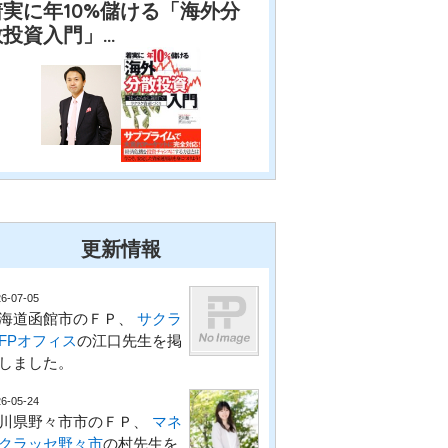
着実に年10%儲ける「海外分
散投資入門」…
更新情報
6-07-05
海道函館市のＦＰ、
サクラ
FPオフィス
の江口先生を掲
しました。
6-05-24
川県野々市市のＦＰ、
マネ
クラッセ野々市
の村先生を