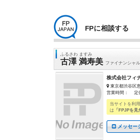
FPに相談する
ふるさわ ますみ
古澤 満寿美
ファイナンシャ
株式会社フィ
東京都渋谷区恵
営業時間： 定
当サイトを利
は
「FPJPを見
メッセー