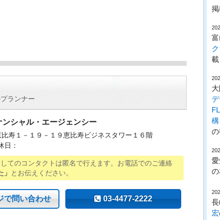
掲
202
富
ク
載
202
大
デ
ルプランナー
F
構
ナンシャル・エージェンシー
の
比寿１－１９－１９恵比寿ビジネスタワー１６階
休日：
202
愛
用してのコンタクトは匿名で行えます。お電話でのご連絡
の
た」
とお伝えください。
202
ジで問い合わせ
03-4477-2222
長
宏