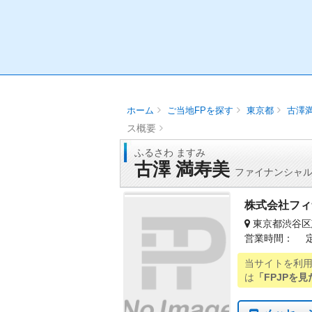
ホーム
ご当地FPを探す
東京都
古澤
ス概要
ふるさわ ますみ
古澤 満寿美
ファイナンシャ
株式会社フィ
東京都渋谷区
営業時間： 
当サイトを利
は
「FPJPを見