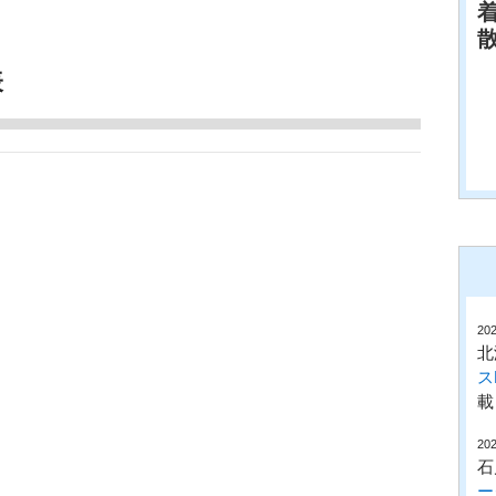
表
202
北
ス
載
202
石
ー