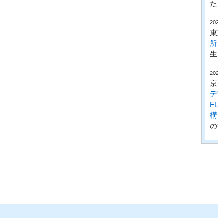
た
202
東
所
生
202
京
デ
F
構
の