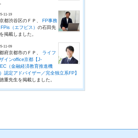
。
5-11-19
京都渋谷区のＦＰ、
FP事務
 FPis（エフピス）
の石田先
を掲載しました。
5-11-09
都府京都市のＦＰ、
ライフ
ザインoffice京都【J-
LEC（金融経済教育推進機
）認定アドバイザー／完全独立系FP】
徳重先生を掲載しました。