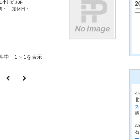
2
小川ﾋﾞﾙ3F
業時間： 定休日：
件中 1 ~ 1を表示
202
北
ス
載
202
石
ー