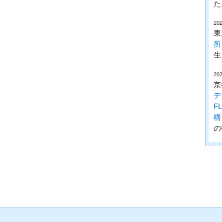
た
202
東
所
生
202
京
デ
F
構
の