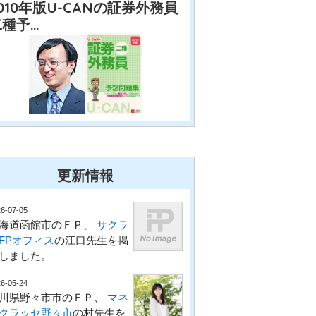
010年版U-CANの証券外務員
二種予…
更新情報
6-07-05
海道函館市のＦＰ、
サクラ
FPオフィス
の江口先生を掲
しました。
6-05-24
川県野々市市のＦＰ、
マネ
クラッセ野々市
の村先生を