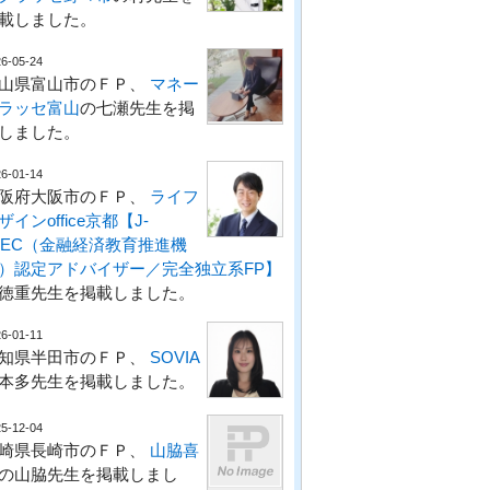
載しました。
6-05-24
山県富山市のＦＰ、
マネー
ラッセ富山
の七瀬先生を掲
しました。
6-01-14
阪府大阪市のＦＰ、
ライフ
ザインoffice京都【J-
LEC（金融経済教育推進機
）認定アドバイザー／完全独立系FP】
徳重先生を掲載しました。
6-01-11
知県半田市のＦＰ、
SOVIA
本多先生を掲載しました。
5-12-04
崎県長崎市のＦＰ、
山脇喜
の山脇先生を掲載しまし