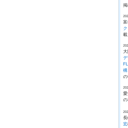
掲
202
富
ク
載
202
大
デ
F
構
の
202
愛
の
202
長
宏