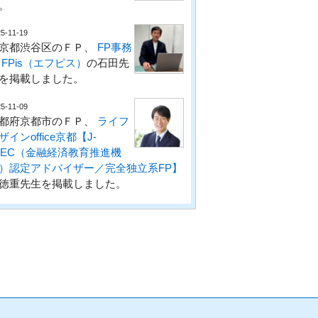
。
5-11-19
京都渋谷区のＦＰ、
FP事務
 FPis（エフピス）
の石田先
を掲載しました。
5-11-09
都府京都市のＦＰ、
ライフ
ザインoffice京都【J-
LEC（金融経済教育推進機
）認定アドバイザー／完全独立系FP】
徳重先生を掲載しました。